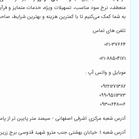
منعطف، نرخ سود مناسب، تسهیلات ویژه، خدمات متمایز و فرآ
به شما کمک می‌کنیم تا با کمترین هزینه و بهترین شرایط، صاح
تلفن های تماس:
021-37664
021-88504171
موبایل و واتس آپ :
09221271382
09909511373
09300648006
آدرس شعبه مرکزی: اشرفی اصفهانی - سیصد متر پایین تر از پاساژ تیراژه - نبش کوچه زا
آدرس شعبه 1: خیابان بهشتی جنب مترو شهید قدوسی برج زرین واحد 2/2