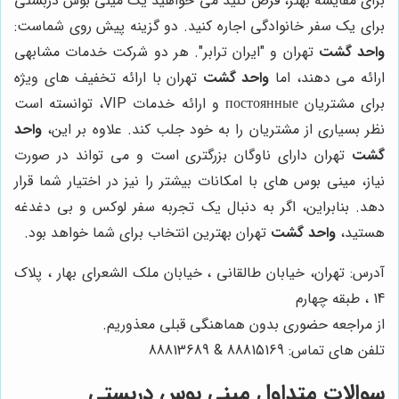
برای مقایسه بهتر، فرض کنید می خواهید یک مینی بوس دربستی
برای یک سفر خانوادگی اجاره کنید. دو گزینه پیش روی شماست:
واحد گشت
تهران و "ایران ترابر". هر دو شرکت خدمات مشابهی
ارائه می دهند، اما
واحد گشت
تهران با ارائه تخفیف های ویژه
برای مشتریان постоянные و ارائه خدمات VIP، توانسته است
نظر بسیاری از مشتریان را به خود جلب کند. علاوه بر این،
واحد
گشت
تهران دارای ناوگان بزرگتری است و می تواند در صورت
نیاز، مینی بوس های با امکانات بیشتر را نیز در اختیار شما قرار
دهد. بنابراین، اگر به دنبال یک تجربه سفر لوکس و بی دغدغه
هستید،
واحد گشت
تهران بهترین انتخاب برای شما خواهد بود.
آدرس: تهران، خیابان طالقانی ، خیابان ملک الشعرای بهار ، پلاک
14 ، طبقه چهارم
از مراجعه حضوری بدون هماهنگی قبلی معذوریم.
تلفن های تماس: 88815169 & 88813689
سوالات متداول مینی بوس دربستی