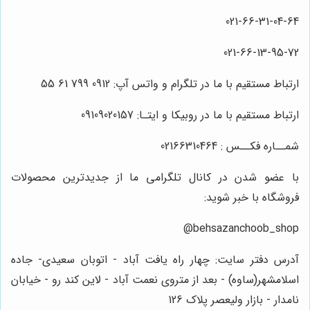
021-66-31-04-64
021-66-13-95-72
ارتباط مستقیم با ما در تلگرام و واتس آپ: 0912 799 61 55
ارتباط مستقیم با ما در روبیکا و ایتـا: 09109020157
شمــاره فکــس : 02166310464
با عضو شدن در کانال تلگرامی ما از جدیدترین محصولات
فروشگاه با خبر شوید:
behsazanchoob_shop@
آدرس دفتر سایت: چهار راه یافت آباد - اتوبان سعیدی- جاده
اسلامشهر(ساوه) - بعد از متروی نعمت آباد - لاین کند رو - خیابان
نامدار - بازار ولیعصر پلاک 126