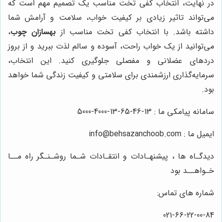
در نهایت، انتخاب کفی تخت مناسب یک تصمیم مهم است که
می‌تواند تاثیر زیادی بر کیفیت خواب، سلامت و آرامش شما
داشته باشد. با انتخاب کفی تخت مناسب از
بهسازان چوب
،
می‌توانید از یک خواب راحت، آسوده و سالم لذت ببرید و از بروز
دردهای عضلانی و مفصلی جلوگیری کنید. این انتخاب،
سرمایه‌گذاری ارزشمندی برای سلامتی و کیفیت زندگی شما خواهد
بود.
سامانه پیامکی ما : 13-46-65-13-4000-5000
ایمیل ما : info@behsazanchoob.com
دیدگـاه ها ، پیشنهـادات و انتقـادات شـما روشـنـگر راه مــا
خـواهــد بود
شماره های تماس:
021-66-22-00-84