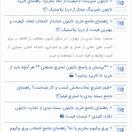
⭐️ نایلون شیرینگ باکیفیت از کجا بخریم؟ راهنمای خرید
نایلون شیرینگ ممتاز از دریا پلاستیک 📦
⭐️ راهنمای جامع خرید نایلون حبابدار: انتخاب ابعاد، کیفیت و
بهترین قیمت از دریا پلاستیک 📦
صنعت بسته بندی در تهران - در دنیای امروز، حفاظت از کالاها در برابر
آسیب های ناشی از حمل و نقل و انبارداری، دغدغه اصلی بسیاری از
کسب وکارها و افراد است. | مشاهده و خرید
⭐️ **پرسش و پاسخ نایلون استرچ صنعتی:** هر آنچه باید از
خرید تا کاربرد بدانید؟ 🏭
⭐️فیلم استرچ نجات‌بخش کسب و کار شماست؟ راهنمای
جامع بسته بندی با استرچ فیلم📦
⭐️ راهنمای جامع خرید نایلون بسته بندی از تجارت نایلون:
نکات کلیدی + لیست قیمت 🛍️
⭐️ ورق وکیوم بخریم یا نه؟ راهنمای جامع انتخاب ورق وکیوم