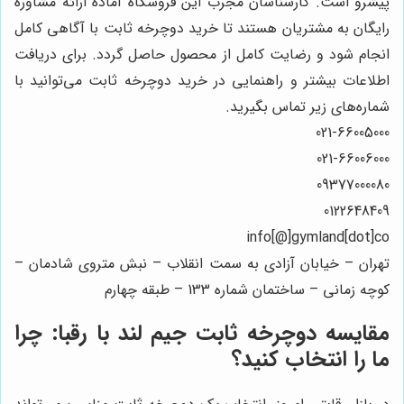
پیشرو است. کارشناسان مجرب این فروشگاه آماده ارائه مشاوره
رایگان به مشتریان هستند تا خرید دوچرخه ثابت با آگاهی کامل
انجام شود و رضایت کامل از محصول حاصل گردد. برای دریافت
اطلاعات بیشتر و راهنمایی در خرید دوچرخه ثابت می‌توانید با
شماره‌های زیر تماس بگیرید.
021-66005000
021-66006000
09377000080
0122648409
info[@]gymland[dot]co
تهران – خیابان آزادی به سمت انقلاب – نبش متروی شادمان –
کوچه زمانی – ساختمان شماره 133 – طبقه چهارم
مقایسه دوچرخه ثابت
جیم لند
با رقبا: چرا
ما را انتخاب کنید؟