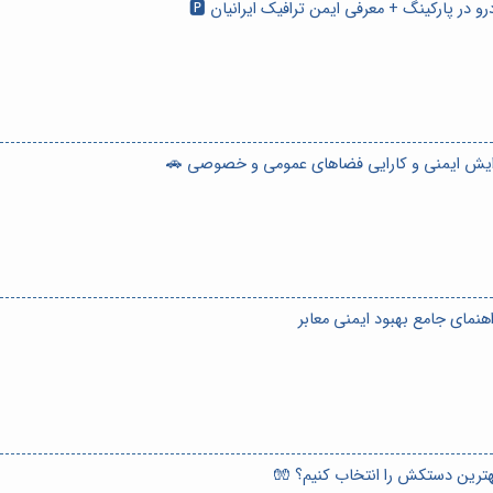
 در پارکینگ + معرفی ایمن ترافیک ایرانیان 🅿️
فزایش ایمنی و کارایی فضاهای عمومی و خصوصی 🚗
اهنمای جامع بهبود ایمنی معابر
هترین دستکش را انتخاب کنیم؟ 🧤