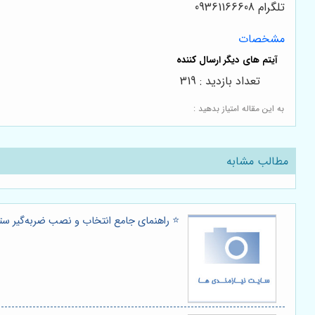
تلگرام 09361166608
مشخصات
تعداد بازدید : 319
به این مقاله امتیاز بدهید :
مطالب مشابه
⭐️ راهنمای جامع انتخاب و نصب ضربه‌گیر ستون