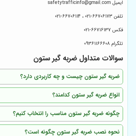
ایمیل safetytrafficinfo@gmail.com
تلفن 66706173-021 ، 66706114-021
فکس 66716137-021
تلگرام 09361166608
سوالات متداول ضربه گیر ستون
ضربه گیر ستون چیست و چه کاربردی دارد؟
انواع ضربه گیر ستون کدامند؟
چگونه ضربه گیر ستون مناسب را انتخاب کنیم؟
نحوه نصب ضربه گیر ستون چگونه است؟