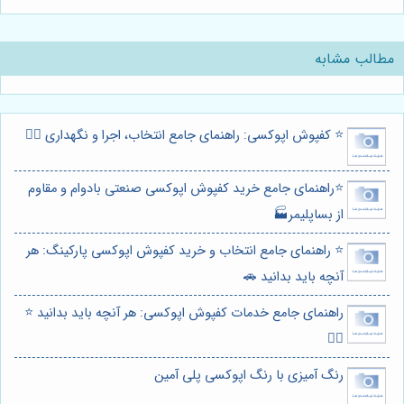
مطالب مشابه
⭐️ کفپوش اپوکسی: راهنمای جامع انتخاب، اجرا و نگهداری 👷‍♂️
⭐️راهنمای جامع خرید کفپوش اپوکسی صنعتی بادوام و مقاوم
از بساپلیمر🏭
⭐️ راهنمای جامع انتخاب و خرید کفپوش اپوکسی پارکینگ: هر
آنچه باید بدانید 🚗
راهنمای جامع خدمات کفپوش اپوکسی: هر آنچه باید بدانید ⭐️
👷‍♂️
رنگ آمیزی با رنگ اپوکسی پلی آمین