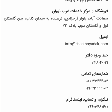
فروشگاه و مرکز خدمات غرب تهران
سعادت آباد، بلوار فرحزادی، نرسیده به میدان کتاب، بین گلستان
اول و گلستان دوم، پلاک ۷۳
ایمیل
info@charkhoyadak.com
خط ویژه دفتر
34804-021
شماره‌های تماس
021-33444002
021-33444003
تلگرام، واتساپ، اینستاگرام
09903480400