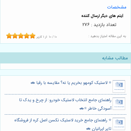
مشخصات
تعداد بازدید : 276
به این مقاله امتیاز بدهید :
10
/
10
از
1
کاربر
مطالب مشابه
⭐️ لاستیک کومهو بخریم یا نه؟ مقایسه با رقبا 🚗
راهنمای جامع انتخاب لاستیک خودرو: از چرخ و یدک تا
آسودگی خاطر ⭐️🚗
⭐️ راهنمای جامع خرید لاستیک نکسن اصل کره از فروشگاه
تایر ایرانیان 🚗