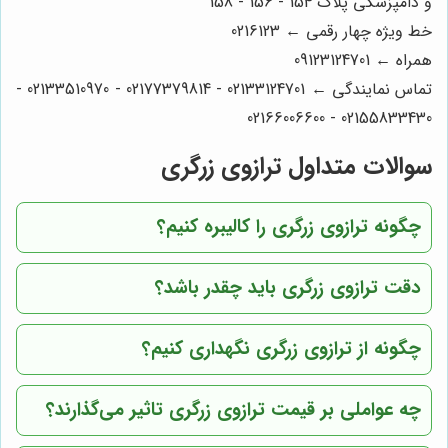
و دامپزشکی پلاک 154 - 156 - 158
خط ویژه چهار رقمی ← 0216123
همراه ← 09123124701
تماس نمایندگی ← 02133124701 - 02177379814 - 02133510970 -
02155833430 - 02166006600
سوالات متداول ترازوی زرگری
چگونه ترازوی زرگری را کالیبره کنیم؟
دقت ترازوی زرگری باید چقدر باشد؟
چگونه از ترازوی زرگری نگهداری کنیم؟
چه عواملی بر قیمت ترازوی زرگری تاثیر می‌گذارند؟