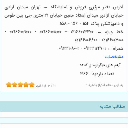
آدرس دفتر مرکزی فروش و نمایشگاه ← تهران میدان آزادی
خیابان آزادی میدان استاد معین خیابان ۲۱ متری جی بین طوس
و دامپزشکی پلاک 154 - 156 - 158
خط ویژه ← 02166003300 - 02166008000 - 02166009000 -
02166003000 - 02166006600
همراه ← 09123124701 - 09122108002
مشخصات
تعداد بازدید : 366
به این مقاله امتیاز بدهید :
10
/
10
از
1
کاربر
مطالب مشابه