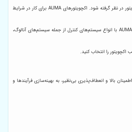
شرایط محیطی محل نصب، مانند دما، رطوبت، وجود مواد خورنده و خطر انفجار، باید در انتخاب اکچویتور در نظر گرفته شود. اکچویتورهای AUMA برای کار در شرایط
نوع کنترل مورد نیاز برای اکچویتور، باید با سیستم کنترل موجود در محل نصب سازگار باشد. اکچویتورهای AUMA با انواع سیستم‌های کنترل از جمله سیستم‌های آنالوگ،
 اکچویتور را انتخاب کنید.
لیت اطمینان بالا و انعطاف‌پذیری بی‌نظیر، به بهینه‌سازی فرآیندها و