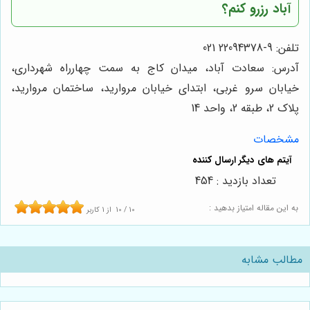
آباد رزرو کنم؟
تلفن: 9-22094378 021
آدرس: سعادت آباد، میدان کاج به سمت چهارراه شهرداری،
خیابان سرو غربی، ابتدای خیابان مروارید، ساختمان مروارید،
پلاک 2، طبقه 2، واحد 14
مشخصات
تعداد بازدید : 454
به این مقاله امتیاز بدهید :
10
/
10
از
1
کاربر
مطالب مشابه