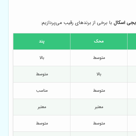
یجی اسکال
با برخی از برندهای رقیب می‌پردازیم:
محک
پند
متوسط
بالا
بالا
متوسط
متوسط
مناسب
معتبر
معتبر
متوسط
متوسط