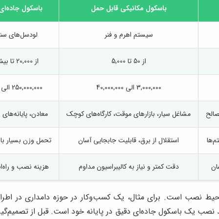
باسکول مکانیکی قابل حمل
باسکول جاده‌ای عم
سیستم اهرم و فنر
لودسل‌های سن
از 50 تا 5,000
از 20,000 تا بیش از 100,000
3,000,000 الی 40,000,000
250,000,000 الی 2,000,000,000
صالح
مشاغل سیار، بازارهای موقت، کارگاه‌های کوچک
معادن، پایانه‌های ب
م‌ها
استقلال از برق، قابلیت جابجایی آسان
تحمل وزن بسیار بال
ان
دقت کمتر و نیاز به کالیبراسیون مداوم
هزینه نصب و راه‌ان
و محیط نصب است. برای مثال، یک کسب‌وکار در حوزه دامداری در اطر
ند نصب یک باسکول جاده‌ای دقیق در پایانه خود است. قبل از تصمیم‌