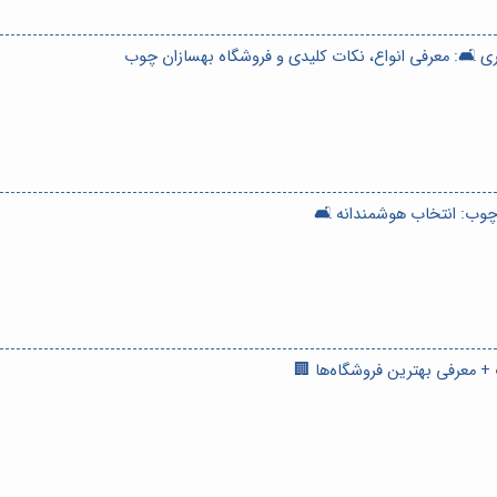
ری 🛋️: معرفی انواع، نکات کلیدی و فروشگاه بهسازان چوب
 چوب: انتخاب هوشمندانه 🛋️
ب + معرفی بهترین فروشگاه‌ها 🏢