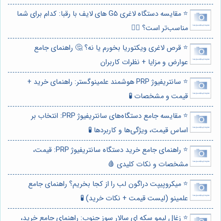
⭐️ مقایسه دستگاه لاغری G5 های لایف با رقبا: کدام برای شما
مناسب‌تر است؟ 🏋️‍♀️
⭐️ قرص لاغری ویکتوریا بخورم یا نه؟ 🤔 راهنمای جامع
عوارض و مزایا + نظرات کاربران
⭐️ سانتریفیوژ PRP هوشمند علمینوگستر: راهنمای خرید +
قیمت و مشخصات 🧪
⭐️ مقایسه جامع دستگاه‌های سانتریفیوژ PRP: انتخاب بر
اساس قیمت، ویژگی‌ها و کاربردها 🧪
⭐️ راهنمای جامع خرید دستگاه سانتریفیوژ PRP: قیمت،
مشخصات و نکات کلیدی 🩸
⭐️ میکروپیپت دراگون لب را از کجا بخریم؟ راهنمای جامع
علمینو (لیست قیمت + نکات خرید) 🧪
⭐️ زغال لیمو سکه ای سالار سوز جنوب: راهنمای جامع خرید،