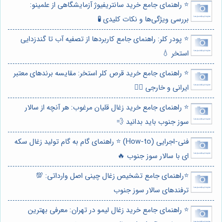
⭐️ راهنمای جامع خرید سانتریفیوژ آزمایشگاهی از علمینو:
بررسی ویژگی‌ها و نکات کلیدی 🧪
⭐️ پودر کلر: راهنمای جامع کاربردها از تصفیه آب تا گندزدایی
استخر 💧
⭐️ راهنمای جامع خرید قرص کلر استخر: مقایسه برندهای معتبر
ایرانی و خارجی 🏊‍♂️
⭐️ راهنمای جامع خرید زغال قلیان مرغوب: هر آنچه از سالار
سوز جنوب باید بدانید 💨
فنی-اجرایی (How-to) ⭐️ راهنمای گام به گام تولید زغال سکه
ای با سالار سوز جنوب 🔥
⭐️راهنمای جامع تشخیص زغال چینی اصل وارداتی: 💯
ترفندهای سالار سوز جنوب
⭐️ راهنمای جامع خرید زغال لیمو در تهران: معرفی بهترین